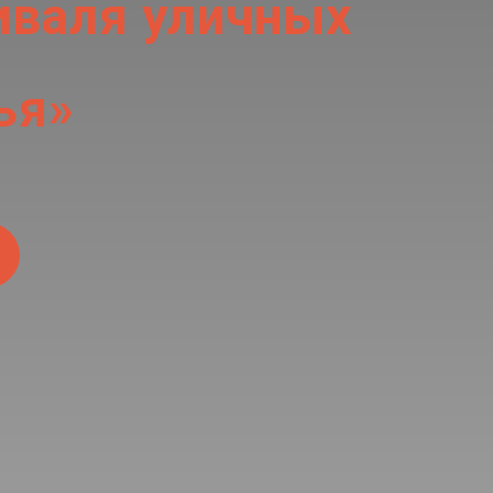
тиваля уличных
ья»