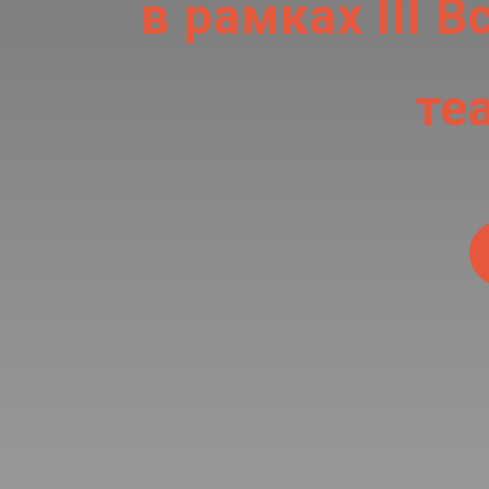
в рамках III 
те